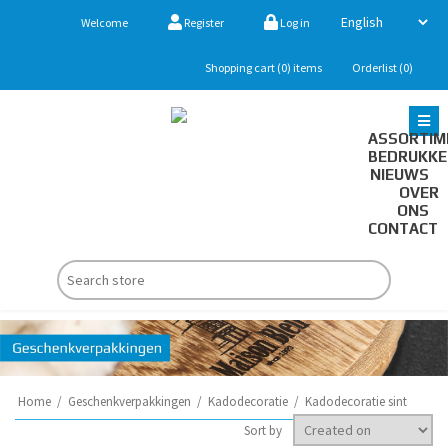
Welcome
Register
Log in
Shopping cart
(0)
items
Orderlist
(0)
ASSORTIM
BEDRUKK
NIEUWS
OVER
ONS
CONTACT
Home
/
Geschenkverpakkingen
/
Kadodecoratie
/
Kadodecoratie sint
Sort by