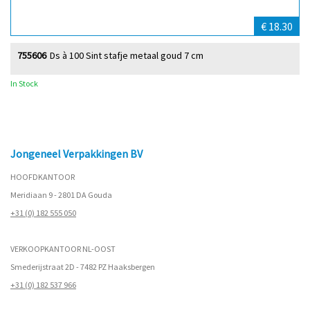
€ 18.30
755606
Ds à 100 Sint stafje metaal goud 7 cm
In Stock
Jongeneel Verpakkingen BV
HOOFDKANTOOR
Meridiaan 9 - 2801 DA Gouda
+31 (0) 182 555 050
VERKOOPKANTOOR NL-OOST
Smederijstraat 2D - 7482 PZ Haaksbergen
+31 (0) 182 537 966