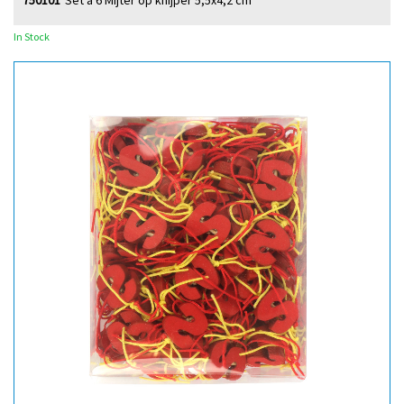
750101
Set à 6 Mijter op knijper 5,5x4,2 cm
In Stock