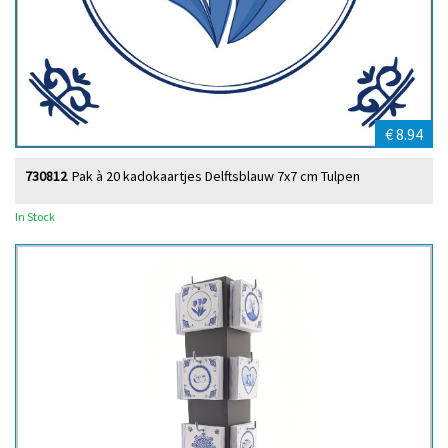
€ 8.94
730812
Pak à 20 kadokaartjes Delftsblauw 7x7 cm Tulpen
In Stock