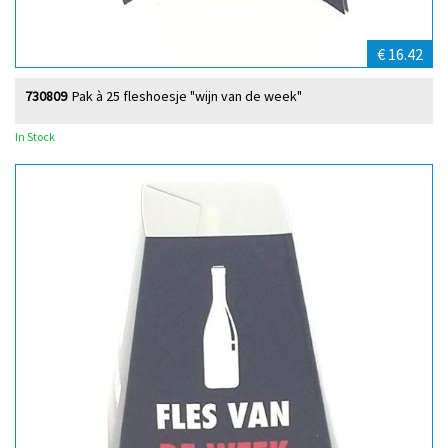
€ 16.42
730809
Pak à 25 fleshoesje "wijn van de week"
In Stock