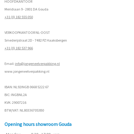
HOOFDKANTOOR
Meridiaan 9 - 2801 DA Gouda
+31 (0) 182 555 050
VERKOOPKANTOOR NL-OOST
Smederijstraat 2D - 7482 PZ Haaksbergen
+31 (0) 182 537 966
Email:
info@jongeneelverpakking.nl
www.
jongeneelverpakking.nl
IBAN: NL92INGB 0668 5222 67
BIC: INGBNL2A
KVK: 29007216
BTW/VAT: NL803367053B0
Opening hours showroom Gouda