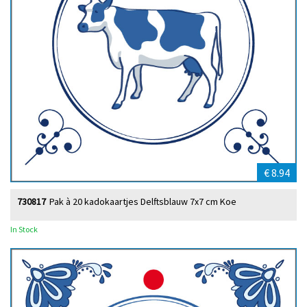
€ 8.94
730817
Pak à 20 kadokaartjes Delftsblauw 7x7 cm Koe
In Stock