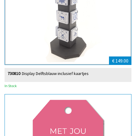
€ 149.00
730810
Display Delftsblauw inclusief kaartjes
In Stock