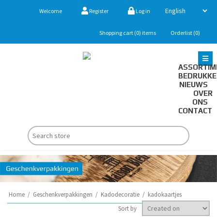
Welcome
Register
Log in
Shopping cart
(0)
items
Orderlist
(0)
ASSORTIM
BEDRUKK
NIEUWS
OVER
ONS
CONTACT
Home
/
Geschenkverpakkingen
/
Kadodecoratie
/
kadokaartjes
Sort by