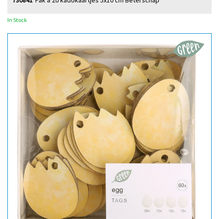
730841
Pak à 20 kadokaartjes 5x10 cm Beterschap
In Stock