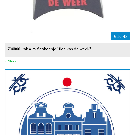
€ 16.42
730808
Pak à 25 fleshoesje "fles van de week"
In Stock