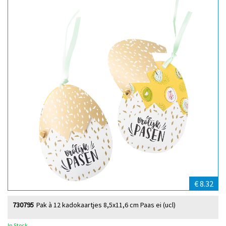
€ 8.32
730795
Pak à 12 kadokaartjes 8,5x11,6 cm Paas ei (ucl)
In Stock