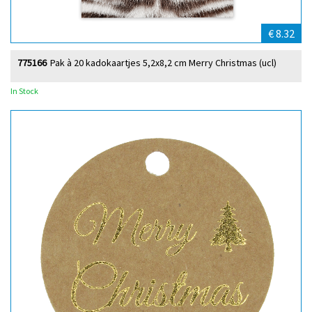
€ 8.32
775166
Pak à 20 kadokaartjes 5,2x8,2 cm Merry Christmas (ucl)
In Stock