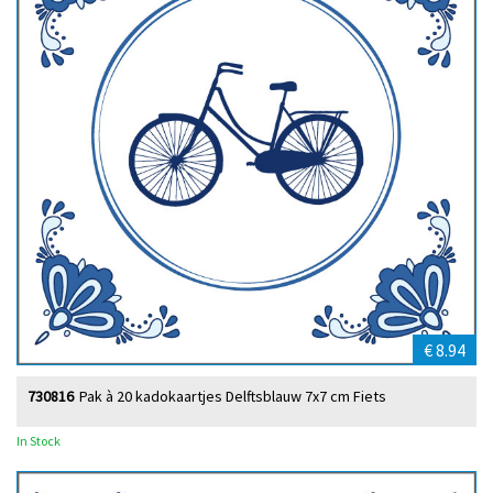
€ 8.94
730816
Pak à 20 kadokaartjes Delftsblauw 7x7 cm Fiets
In Stock