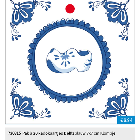
€ 8.94
730815
Pak à 20 kadokaartjes Delftsblauw 7x7 cm Klompje