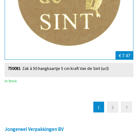
€ 7.47
750081
Zak à 50 hangkaartje 5 cm kraft Van de Sint (ucl)
In Stock
1
2
Jongeneel Verpakkingen BV