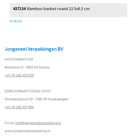
437134
Bamboo basket round 22.5x8.5 cm
In Stock
Jongeneel Verpakkingen BV
HOOFDKANTOOR
Meridiaan 9 - 2801 DA Gouda
+31 (0) 182 555 050
VERKOOPKANTOOR NL-OOST
Smederijstraat 2D - 7482 PZ Haaksbergen
+31 (0) 182 537 966
Email:
info@jongeneelverpakking.nl
www.
jongeneelverpakking.nl