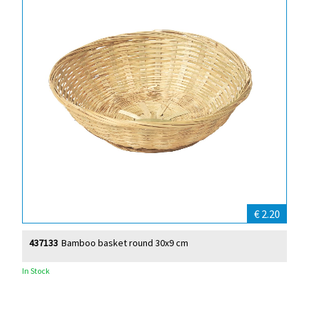
€ 2.20
437133
Bamboo basket round 30x9 cm
In Stock