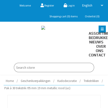
Welcome
Register
Log in
Shopping cart
(0)
items
Orderlist
(0)
ASSORTIM
BEDRUKK
NIEUWS
OVER
ONS
CONTACT
Home
/
Geschenkverpakkingen
/
Kadodecoratie
/
Trekstrikken
/
Pak à 30 trekstrik r95 mm 19 mm metallic rood (uc)