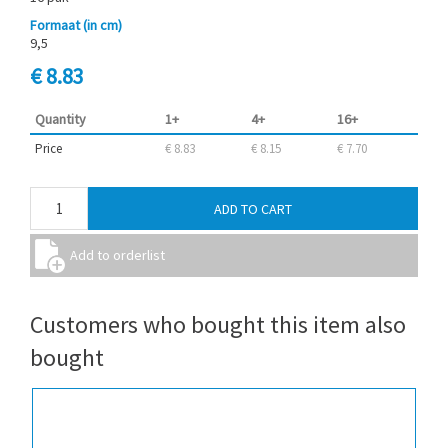
Formaat (in cm)
9,5
€ 8.83
Quantity
1+
4+
16+
Price
€ 8.83
€ 8.15
€ 7.70
Customers who bought this item also
bought