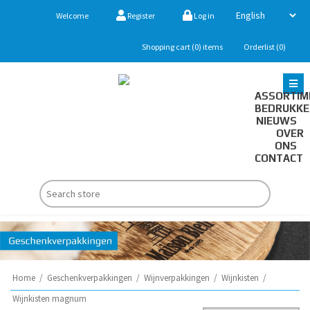
Welcome
Register
Log in
Shopping cart
(0)
items
Orderlist
(0)
ASSORTIM
BEDRUKK
NIEUWS
OVER
ONS
CONTACT
Home
/
Geschenkverpakkingen
/
Wijnverpakkingen
/
Wijnkisten
/
Wijnkisten magnum