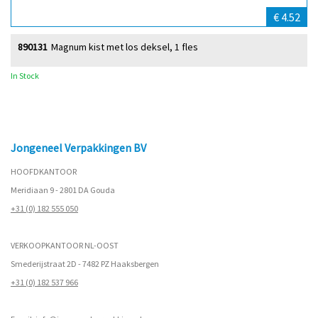
€ 4.52
890131
Magnum kist met los deksel, 1 fles
In Stock
Jongeneel Verpakkingen BV
HOOFDKANTOOR
Meridiaan 9 - 2801 DA Gouda
+31 (0) 182 555 050
VERKOOPKANTOOR NL-OOST
Smederijstraat 2D - 7482 PZ Haaksbergen
+31 (0) 182 537 966