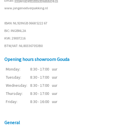
Email:
info@jongeneelverpakking.nl
www.
jongeneelverpakking.nl
IBAN: NL92INGB 0668 5222 67
BIC: INGBNL2A
KVK: 29007216
BTW/VAT: NL803367053B0
Opening hours showroom Gouda
Monday:
8:30 - 17:00
uur
Tuesday:
8:30 - 17:00
uur
Wednesday:
8:30 - 17:00
uur
Thursday:
8:30 - 17:00
uur
Friday:
8:30 - 16:00
uur
General