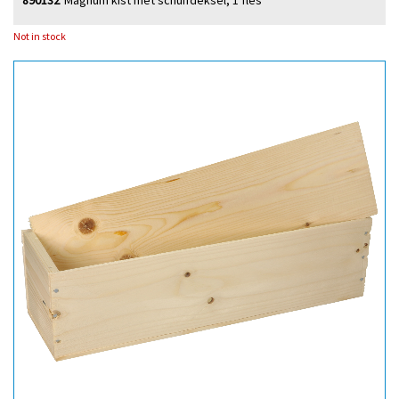
890132
Magnum kist met schuifdeksel, 1 fles
Not in stock