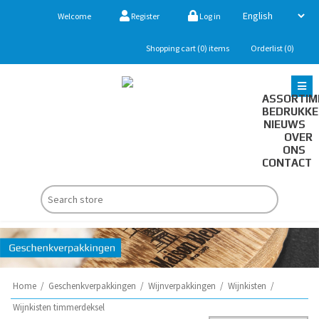
Welcome
Register
Log in
Shopping cart
(0)
items
Orderlist
(0)
ASSORTIM
BEDRUKK
NIEUWS
OVER
ONS
CONTACT
Home
/
Geschenkverpakkingen
/
Wijnverpakkingen
/
Wijnkisten
/
Wijnkisten timmerdeksel