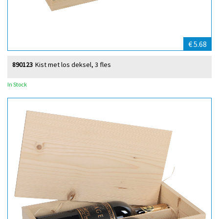
€ 5.68
890123
Kist met los deksel, 3 fles
In Stock