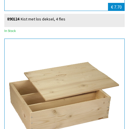
€ 7.70
890124
Kist met los deksel, 4 fles
In Stock