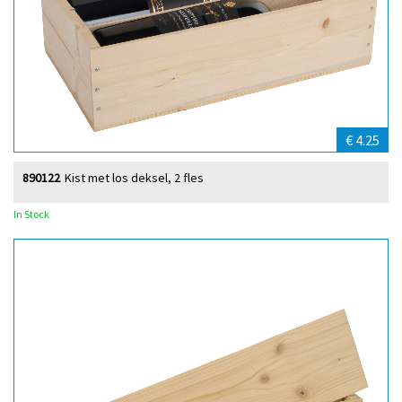
€ 4.25
890122
Kist met los deksel, 2 fles
In Stock