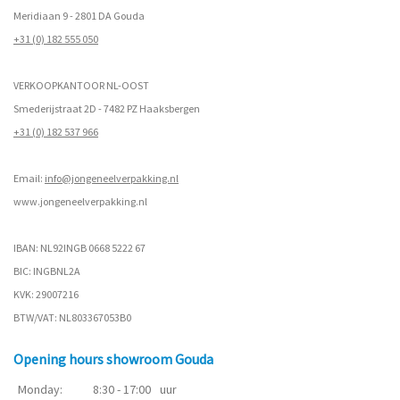
Meridiaan 9 - 2801 DA Gouda
+31 (0) 182 555 050
VERKOOPKANTOOR NL-OOST
Smederijstraat 2D - 7482 PZ Haaksbergen
+31 (0) 182 537 966
Email:
info@jongeneelverpakking.nl
www.
jongeneelverpakking.nl
IBAN: NL92INGB 0668 5222 67
BIC: INGBNL2A
KVK: 29007216
BTW/VAT: NL803367053B0
Opening hours showroom Gouda
Monday:
8:30 - 17:00
uur