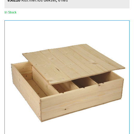
890126
Kist met los deksel, 6 fles
In Stock