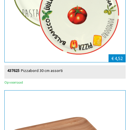
€ 4,52
437625
Pizzabord 30 cm assorti
Op voorraad