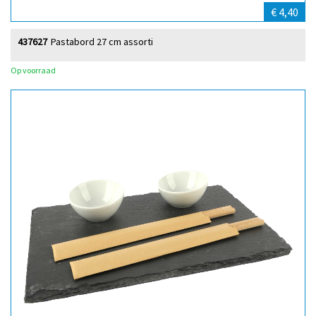
€ 4,40
437627
Pastabord 27 cm assorti
Op voorraad