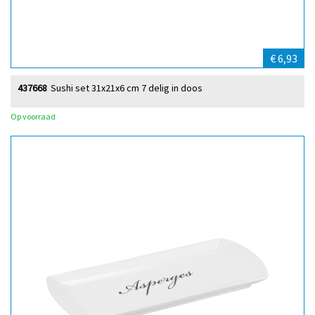
€ 6,93
437668
Sushi set 31x21x6 cm 7 delig in doos
Op voorraad