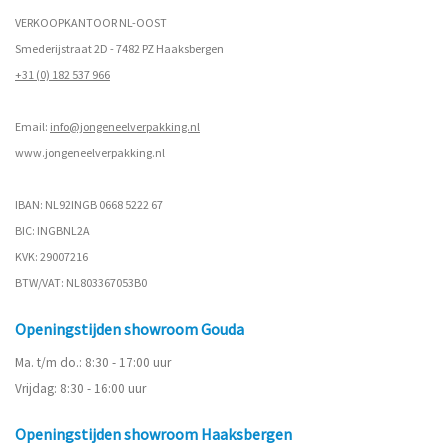
VERKOOPKANTOOR NL-OOST
Smederijstraat 2D - 7482 PZ Haaksbergen
+31 (0) 182 537 966
Email:
info@jongeneelverpakking.nl
www.
jongeneelverpakking.nl
IBAN: NL92INGB 0668 5222 67
BIC: INGBNL2A
KVK: 29007216
BTW/VAT: NL803367053B0
Openingstijden showroom Gouda
Ma. t/m do.: 8:30 - 17:00 uur
Vrijdag: 8:30 - 16:00 uur
Openingstijden showroom Haaksbergen