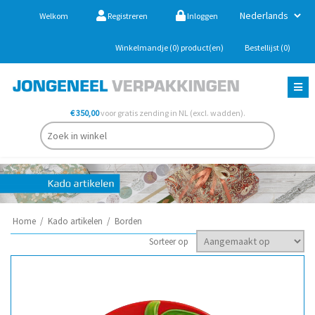
Welkom
Registreren
Inloggen
Winkelmandje
(0)
product(en)
Bestellijst
(0)
€ 350,00
voor gratis zending in NL (excl. wadden).
Home
/
Kado artikelen
/
Borden
Sorteer op