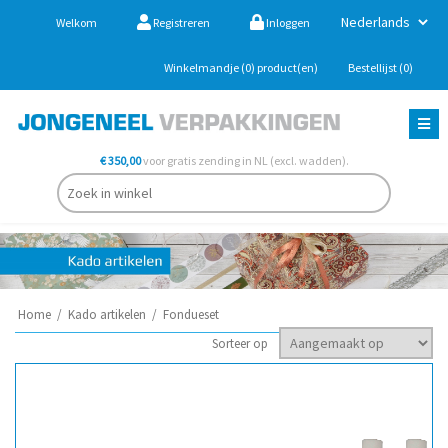
Welkom
Registreren
Inloggen
Winkelmandje
(0)
product(en)
Bestellijst
(0)
€ 350,00
voor gratis zending in NL (excl. wadden).
Home
/
Kado artikelen
/
Fondueset
Sorteer op