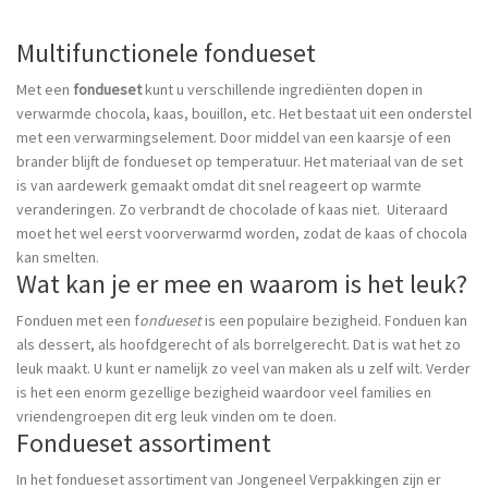
Multifunctionele fondueset
Met een
fondueset
kunt u verschillende ingrediënten dopen in
verwarmde chocola, kaas, bouillon, etc. Het bestaat uit een onderstel
met een verwarmingselement. Door middel van een kaarsje of een
brander blijft de fondueset op temperatuur. Het materiaal van de set
is van aardewerk gemaakt omdat dit snel reageert op warmte
veranderingen. Zo verbrandt de chocolade of kaas niet. Uiteraard
moet het wel eerst voorverwarmd worden, zodat de kaas of chocola
kan smelten.
Wat kan je er mee en waarom is het leuk?
Fonduen met een f
ondueset
is een populaire bezigheid. Fonduen kan
als dessert, als hoofdgerecht of als borrelgerecht. Dat is wat het zo
leuk maakt. U kunt er namelijk zo veel van maken als u zelf wilt. Verder
is het een enorm gezellige bezigheid waardoor veel families en
vriendengroepen dit erg leuk vinden om te doen.
Fondueset assortiment
In het fondueset assortiment van Jongeneel Verpakkingen zijn er