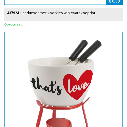
€ 6,98
437924
Fondueset met 2 vorkjes wit/zwart koeprint
Op voorraad