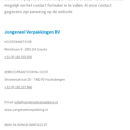
mogelijk om het contact formulier in te vullen. Al onze contact
gegevens zijn aanwezig op de website.
Jongeneel Verpakkingen BV
HOOFDKANTOOR
Meridiaan 9 - 2801 DA Gouda
+31 (0) 182 555 050
VERKOOPKANTOOR NL-OOST
Smederijstraat 2D - 7482 PZ Haaksbergen
+31 (0) 182 537 966
Email:
info@jongeneelverpakking.nl
www.
jongeneelverpakking.nl
IBAN: NL92INGB 0668 5222 67