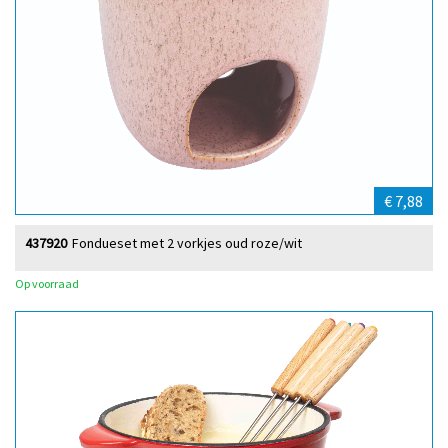
€ 7,88
437920
Fondueset met 2 vorkjes oud roze/wit
Op voorraad