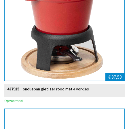
€ 37,53
437915
Fonduepan gietijzer rood met 4 vorkjes
Op voorraad