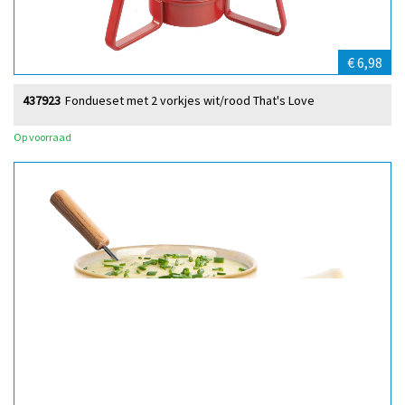
€ 6,98
437923
Fondueset met 2 vorkjes wit/rood That's Love
Op voorraad