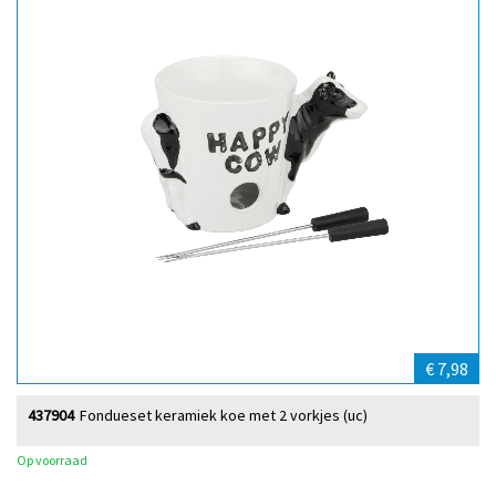
€ 7,98
437904
Fondueset keramiek koe met 2 vorkjes (uc)
Op voorraad