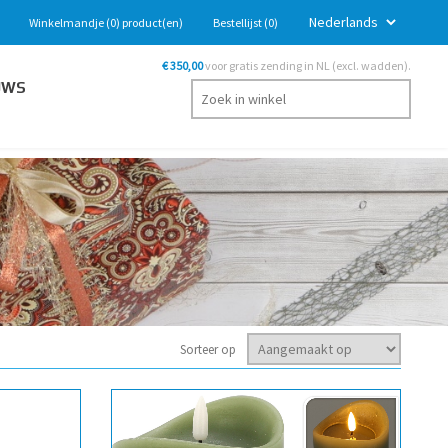
Winkelmandje
(0)
product(en)
Bestellijst
(0)
€ 350,00
voor gratis zending in NL (excl. wadden).
UWS
Sorteer op