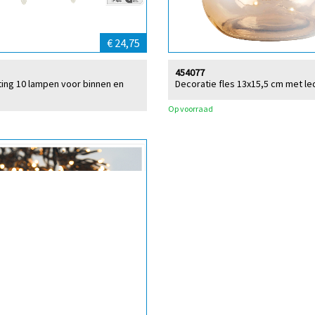
€ 24,75
454077
ting 10 lampen voor binnen en
Decoratie fles 13x15,5 cm met led
Op voorraad