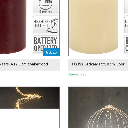
€ 3,25
kaars 9x12,5 cm donkerrood
772752
Ledkaars 9x10 cm ivoor
Op voorraad