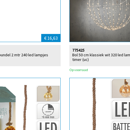
€ 16,63
775425
bundel 2 mtr 240 led lampjes
Bol 50 cm klassiek wit 320 led la
timer (uc)
Op voorraad