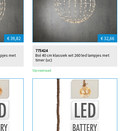
€ 39,82
€ 32,66
775424
mpjes met
Bol 40 cm klassiek wit 260 led lampjes met
timer (uc)
Op voorraad