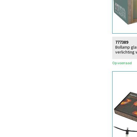
777389
Bollamp gla
verlichting
Op voorraad