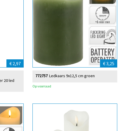
€ 2,97
€ 3,25
772757
Ledkaars 9x12,5 cm groen
er 20 led
Op voorraad