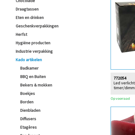
Chocolade
Draagtassen
Eten en drinken
Geschenkverpakkingen
Herfst
Hygiëne producten
Industrie verpakking
Kado artikelen
Badkamer
BBQ en Buiten
772054
Led verlich
Bekers & mokken
timer/dimm
Boekjes
Op voorraad
Borden
Dienbladen
Diffusers
Etagères