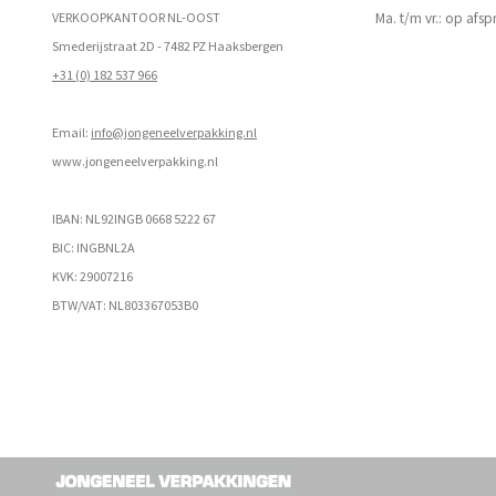
VERKOOPKANTOOR NL-OOST
Ma. t/m vr.: op afs
Smederijstraat 2D - 7482 PZ Haaksbergen
+31 (0) 182 537 966
Email:
info@jongeneelverpakking.nl
www.
jongeneelverpakking.nl
IBAN: NL92INGB 0668 5222 67
BIC: INGBNL2A
KVK: 29007216
BTW/VAT: NL803367053B0