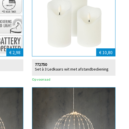
€ 2,98
€ 10,80
772750
Set à 3 Ledkaars wit met afstandbediening
Op voorraad