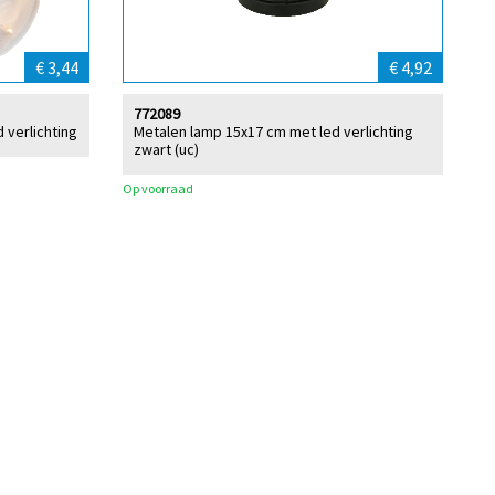
€ 3,44
€ 4,92
772089
 verlichting
Metalen lamp 15x17 cm met led verlichting
zwart (uc)
Op voorraad