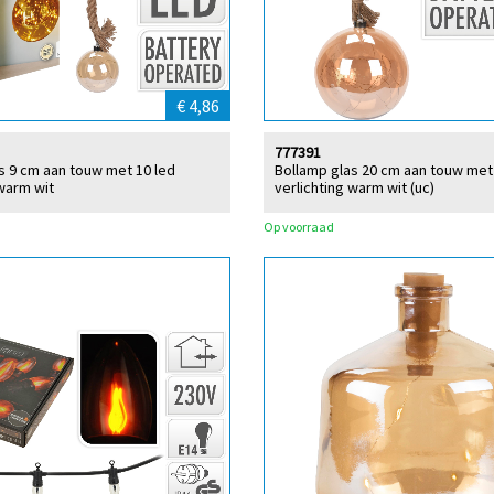
€ 4,86
777391
s 9 cm aan touw met 10 led
Bollamp glas 20 cm aan touw met
 warm wit
verlichting warm wit (uc)
Op voorraad