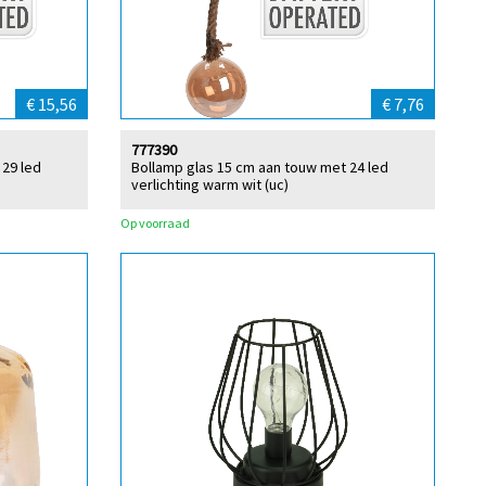
€ 15,56
€ 7,76
777390
 29 led
Bollamp glas 15 cm aan touw met 24 led
verlichting warm wit (uc)
Op voorraad