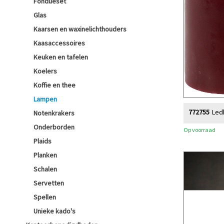
Fondueset
Glas
Kaarsen en waxinelichthouders
Kaasaccessoires
Keuken en tafelen
Koelers
Koffie en thee
Lampen
772755
Led
Notenkrakers
Onderborden
Op voorraad
Plaids
Planken
Schalen
Servetten
Spellen
Unieke kado's