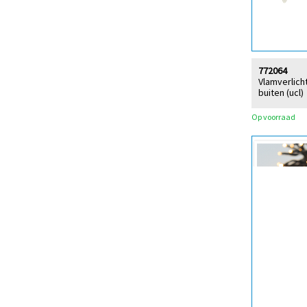
772064
Vlamverlich
buiten (ucl)
Op voorraad