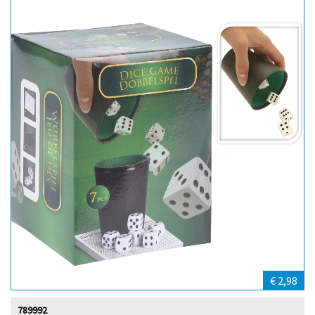
€ 2,98
789992