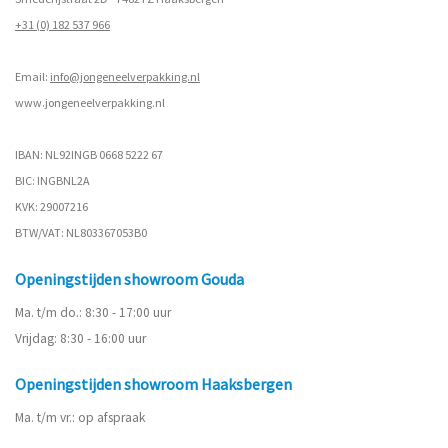
+31 (0) 182 537 966
Email:
info@jongeneelverpakking.nl
www.
jongeneelverpakking.nl
IBAN: NL92INGB 0668 5222 67
BIC: INGBNL2A
KVK: 29007216
BTW/VAT: NL803367053B0
Openingstijden showroom Gouda
Ma. t/m do.: 8:30 - 17:00 uur
Vrijdag: 8:30 - 16:00 uur
Openingstijden showroom Haaksbergen
Ma. t/m vr.: op afspraak