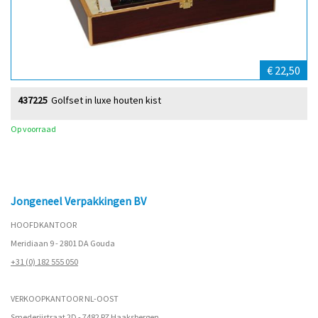
€ 22,50
437225
Golfset in luxe houten kist
Op voorraad
Jongeneel Verpakkingen BV
HOOFDKANTOOR
Meridiaan 9 - 2801 DA Gouda
+31 (0) 182 555 050
VERKOOPKANTOOR NL-OOST
Smederijstraat 2D - 7482 PZ Haaksbergen