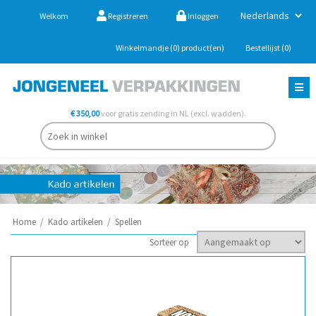
Welkom
Registreren
Inloggen
Winkelmandje
(0)
product(en)
Bestellijst
(0)
€ 350,00
voor gratis zending in NL (excl. wadden).
Home
/
Kado artikelen
/
Spellen
Sorteer op