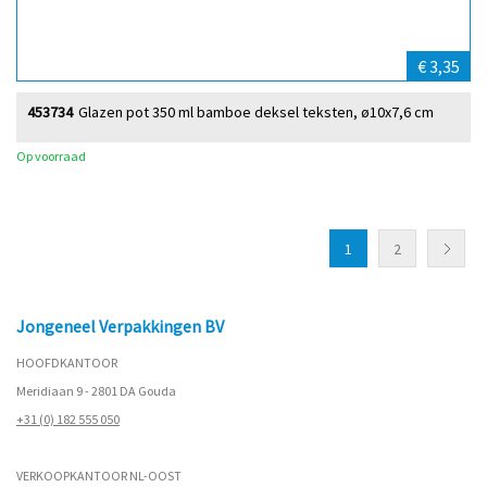
€ 3,35
453734
Glazen pot 350 ml bamboe deksel teksten, ø10x7,6 cm
Op voorraad
1
2
Jongeneel Verpakkingen BV
HOOFDKANTOOR
Meridiaan 9 - 2801 DA Gouda
+31 (0) 182 555 050
VERKOOPKANTOOR NL-OOST