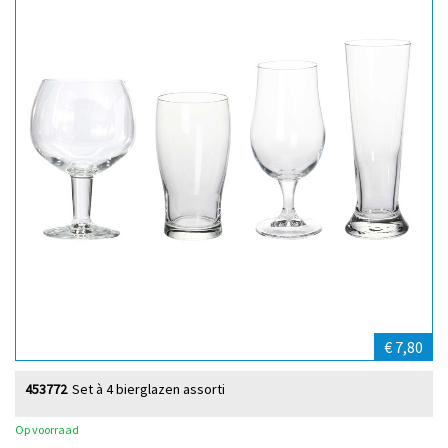
€ 7,80
453772
Set à 4 bierglazen assorti
Op voorraad