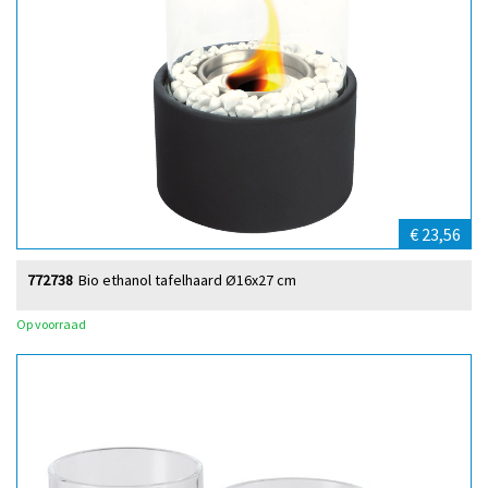
€ 23,56
772738
Bio ethanol tafelhaard Ø16x27 cm
Op voorraad