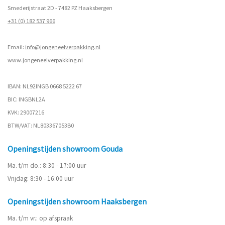
Smederijstraat 2D - 7482 PZ Haaksbergen
+31 (0) 182 537 966
Email:
info@jongeneelverpakking.nl
www.
jongeneelverpakking.nl
IBAN: NL92INGB 0668 5222 67
BIC: INGBNL2A
KVK: 29007216
BTW/VAT: NL803367053B0
Openingstijden showroom Gouda
Ma. t/m do.: 8:30 - 17:00 uur
Vrijdag: 8:30 - 16:00 uur
Openingstijden showroom Haaksbergen
Ma. t/m vr.: op afspraak