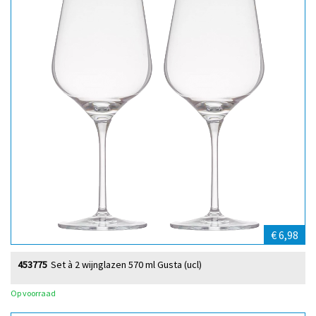
€ 6,98
453775
Set à 2 wijnglazen 570 ml Gusta (ucl)
Op voorraad