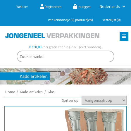
Welkom
Registreren
Inloggen
Winkelmandje
(0)
product(en)
Bestellijst
(0)
€ 350,00
voor gratis zending in NL (excl. wadden).
Home
/
Kado artikelen
/
Glas
Sorteer op