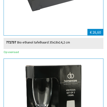
€ 26,60
772737
Bio ethanol tafelhaard 35x18x14,2 cm
Op voorraad