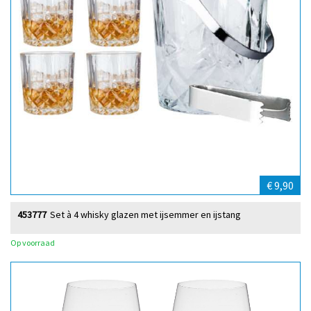
€ 9,90
453777
Set à 4 whisky glazen met ijsemmer en ijstang
Op voorraad