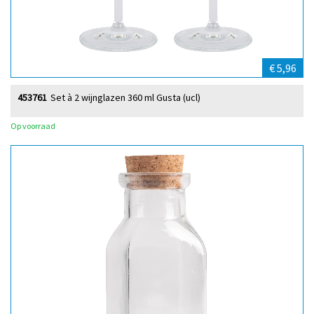
€ 5,96
453761
Set à 2 wijnglazen 360 ml Gusta (ucl)
Op voorraad