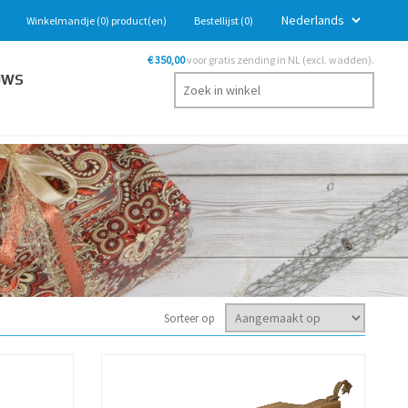
Winkelmandje
(0)
product(en)
Bestellijst
(0)
€ 350,00
voor gratis zending in NL (excl. wadden).
UWS
Sorteer op