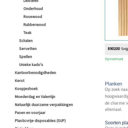
Leisteen
Onderhoud
Rosewood
Rubberwood
Teak
Schalen
Servetten
890200
Snij
Spellen
Op voorraad
Unieke kado's
Kantoorbenodigdheden
Kerst
Planken
Koopjeshoek
Op zoek naar
Moederdag en Valentijn
hoogwaardi
de charme va
Natuurlijk duurzame verpakkingen
allemaal.
Pasen en voorjaar
Plasticvrije disposables (SUP)
Soorten pl