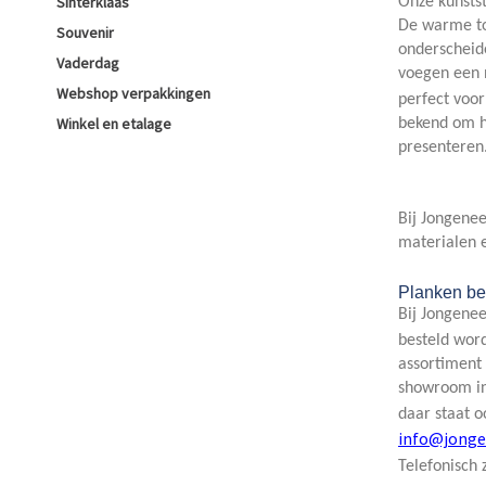
Sinterklaas
Onze kunstst
De warme to
Souvenir
onderscheide
Vaderdag
voegen een n
Webshop verpakkingen
perfect voo
Winkel en etalage
bekend om hu
presenteren
Bij Jongenee
materialen e
Planken be
Bij Jongene
besteld word
assortiment
showroom in 
daar staat 
info@jonge
Telefonisch 