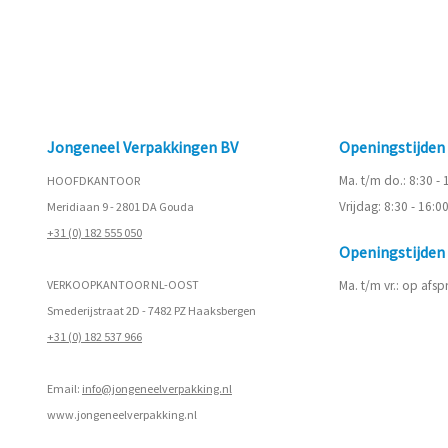
Jongeneel Verpakkingen BV
Openingstijde
Ma. t/m do.: 8:30 -
HOOFDKANTOOR
Vrijdag: 8:30 - 16:0
Meridiaan 9 - 2801 DA Gouda
+31 (0) 182 555 050
Openingstijde
VERKOOPKANTOOR NL-OOST
Ma. t/m vr.: op afs
Smederijstraat 2D - 7482 PZ Haaksbergen
+31 (0) 182 537 966
Email:
info@jongeneelverpakking.nl
www.
jongeneelverpakking.nl