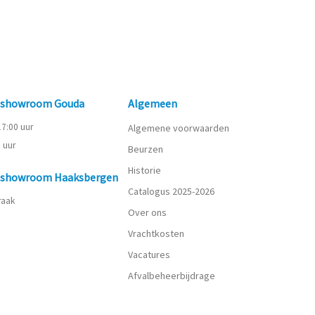
n showroom Gouda
Algemeen
 17:00 uur
Algemene voorwaarden
0 uur
Beurzen
Historie
n showroom Haaksbergen
Catalogus 2025-2026
praak
Over ons
Vrachtkosten
Vacatures
Afvalbeheerbijdrage