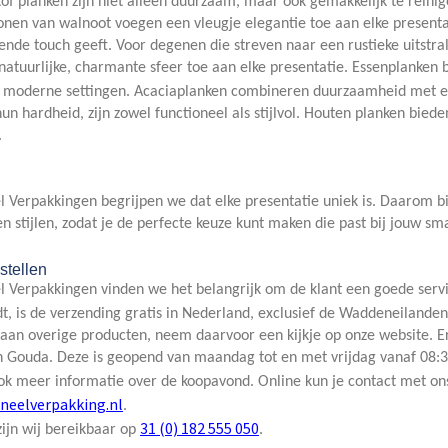
of planken zijn niet alleen duurzaam, maar ook gemakkelijk te reini
nen van walnoot voegen een vleugje elegantie toe aan elke presentat
nde touch geeft. Voor degenen die streven naar een rustieke uitstral
atuurlijke, charmante sfeer toe aan elke presentatie. Essenplanken b
r moderne settingen. Acaciaplanken combineren duurzaamheid met ee
n hardheid, zijn zowel functioneel als stijlvol. Houten planken bie
.
l Verpakkingen begrijpen we dat elke presentatie uniek is. Daarom b
n stijlen, zodat je de perfecte keuze kunt maken die past bij jouw s
stellen
el Verpakkingen vinden we het belangrijk om de klant een goede ser
t, is de verzending gratis in Nederland, exclusief de Waddeneilande
 aan overige producten, neem daarvoor een kijkje op onze website. 
Gouda. Deze is geopend van maandag tot en met vrijdag vanaf 08:30 
ook meer informatie over de koopavond. Online kun je contact met on
neelverpakking.nl
.
31 (0) 182 555 050
zijn wij bereikbaar op
.