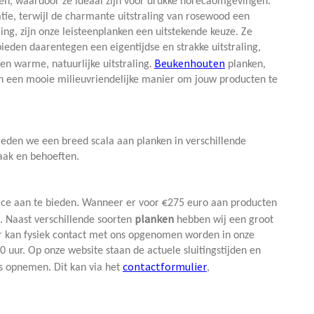
gen, waardoor ze ideaal zijn voor drukke horecaomgevingen.
ie, terwijl de charmante uitstraling van rosewood een
ing, zijn onze leisteenplanken een uitstekende keuze. Ze
ieden daarentegen een eigentijdse en strakke uitstraling,
.
Beukenhouten
n warme, natuurlijke uitstraling
planken,
den een mooie milieuvriendelijke manier om jouw producten te
ieden we een breed scala aan planken in verschillende
maak en behoeften.
vice aan te bieden. Wanneer er voor €275 euro aan producten
planken
n. Naast verschillende soorten
hebben wij een groot
Er kan fysiek contact met ons opgenomen worden in onze
uur. Op onze website staan de actuele sluitingstijden en
contactformulier
s opnemen. Dit kan via het
,