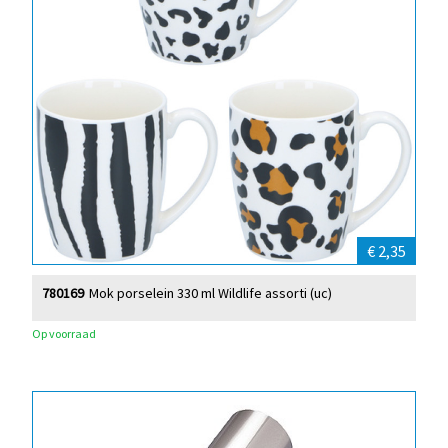
€ 2,35
780169
Mok porselein 330 ml Wildlife assorti (uc)
Op voorraad