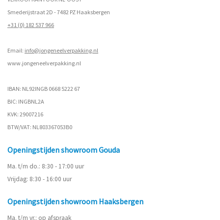
Smederijstraat 2D - 7482 PZ Haaksbergen
+31 (0) 182 537 966
Email:
info@jongeneelverpakking.nl
www.
jongeneelverpakking.nl
IBAN: NL92INGB 0668 5222 67
BIC: INGBNL2A
KVK: 29007216
BTW/VAT: NL803367053B0
Openingstijden showroom Gouda
Ma. t/m do.: 8:30 - 17:00 uur
Vrijdag: 8:30 - 16:00 uur
Openingstijden showroom Haaksbergen
Ma. t/m vr.: op afspraak