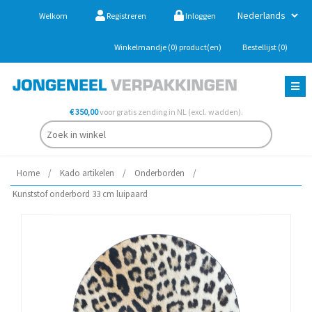
Welkom
Registreren
Inloggen
Winkelmandje
(0)
product(en)
Bestellijst
(0)
€ 350,00
voor gratis zending in NL (excl. wadden).
Home
/
Kado artikelen
/
Onderborden
/
Kunststof onderbord 33 cm luipaard