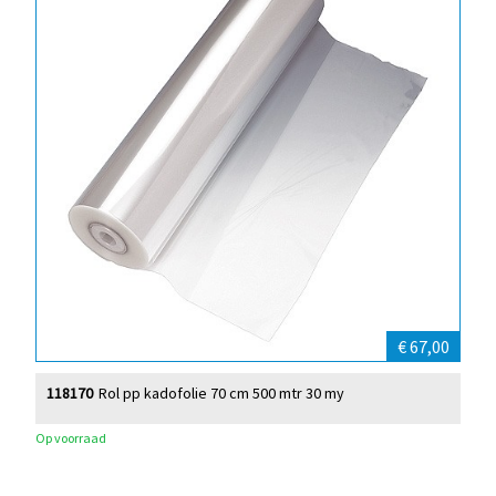
€ 67,00
118170
Rol pp kadofolie 70 cm 500 mtr 30 my
Op voorraad