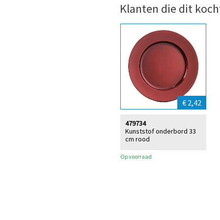
Klanten die dit koch
€ 2,42
479734
Kunststof onderbord 33
cm rood
Op voorraad