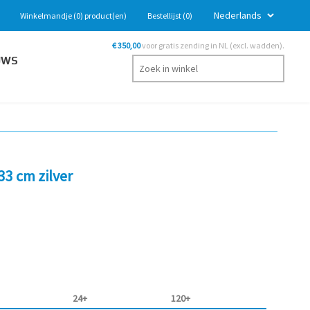
Winkelmandje
(0)
product(en)
Bestellijst
(0)
€ 350,00
voor gratis zending in NL (excl. wadden).
UWS
3 cm zilver
24+
120+