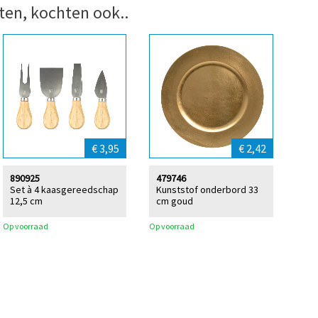
ten, kochten ook..
€ 3,95
€ 2,42
890925
479746
Set à 4 kaasgereedschap
Kunststof onderbord 33
12,5 cm
cm goud
Op voorraad
Op voorraad