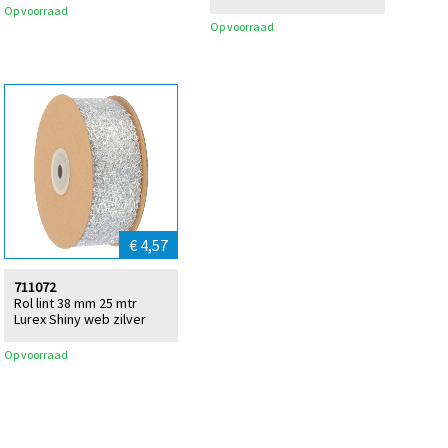
Op voorraad
Op voorraad
€ 4,57
711072
Rol lint 38 mm 25 mtr
Lurex Shiny web zilver
Op voorraad