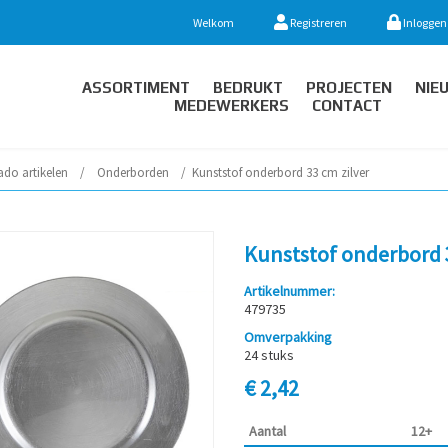
Welkom
Registreren
Inloggen
ASSORTIMENT
BEDRUKT
PROJECTEN
NIE
MEDEWERKERS
CONTACT
ado artikelen
/
Onderborden
/
Kunststof onderbord 33 cm zilver
Kunststof onderbord 3
Artikelnummer:
479735
Omverpakking
24 stuks
€ 2,42
Aantal
12+