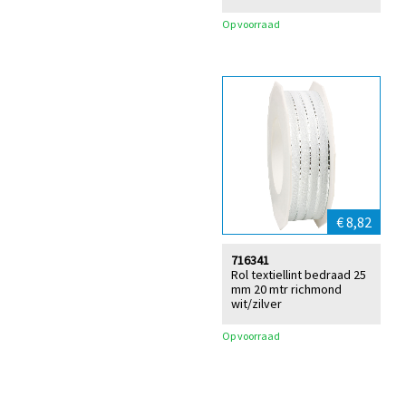
Op voorraad
€ 8,82
716341
Rol textiellint bedraad 25
mm 20 mtr richmond
wit/zilver
Op voorraad