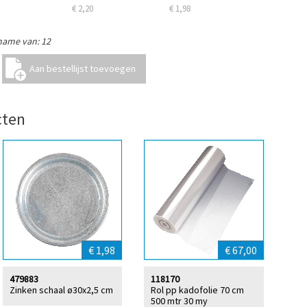
€ 2,20
€ 1,98
name van: 12
cten
€ 1,98
€ 67,00
479883
118170
Zinken schaal ø30x2,5 cm
Rol pp kadofolie 70 cm
500 mtr 30 my