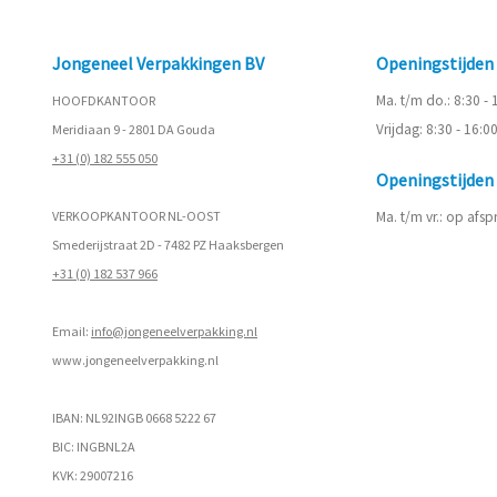
Jongeneel Verpakkingen BV
Openingstijde
Ma. t/m do.: 8:30 -
HOOFDKANTOOR
Vrijdag: 8:30 - 16:0
Meridiaan 9 - 2801 DA Gouda
+31 (0) 182 555 050
Openingstijde
VERKOOPKANTOOR NL-OOST
Ma. t/m vr.: op afs
Smederijstraat 2D - 7482 PZ Haaksbergen
+31 (0) 182 537 966
Email:
info@jongeneelverpakking.nl
www.
jongeneelverpakking.nl
IBAN: NL92INGB 0668 5222 67
BIC: INGBNL2A
KVK: 29007216