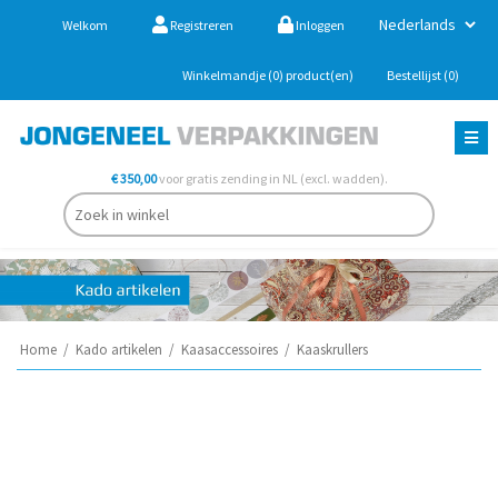
Welkom
Registreren
Inloggen
Winkelmandje
(0)
product(en)
Bestellijst
(0)
€ 350,00
voor gratis zending in NL (excl. wadden).
Home
/
Kado artikelen
/
Kaasaccessoires
/
Kaaskrullers