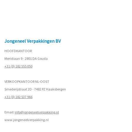
Jongeneel Verpakkingen BV
HOOFDKANTOOR
Meridiaan 9 - 2801 DA Gouda
+31 (0) 182 555 050
VERKOOPKANTOOR NL-OOST
Smederijstraat 2D - 7482 PZ Haaksbergen
+31 (0) 182 537 966
Email:
info@jongeneelverpakking.nl
www.
jongeneelverpakking.nl