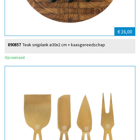
€ 16,00
890857
Teak snijplank ø30x2 cm + kaasgereedschap
Op voorraad