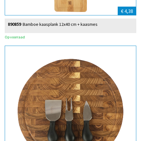
€ 4,38
890859
Bamboe kaasplank 12x40 cm + kaasmes
Op voorraad