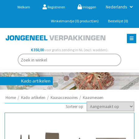
Welkom
Registreren
Inloggen
Winkelmandje
(0)
product(en)
Bestellijst
(0)
€ 350,00
voor gratis zending in NL (excl. wadden).
Home
/
Kado artikelen
/
Kaasaccessoires
/
Kaasmessen
Sorteer op