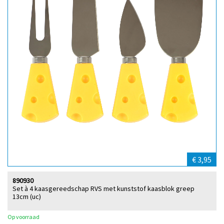
€ 3,95
890930
Set à 4 kaasgereedschap RVS met kunststof kaasblok greep
13cm (uc)
Op voorraad