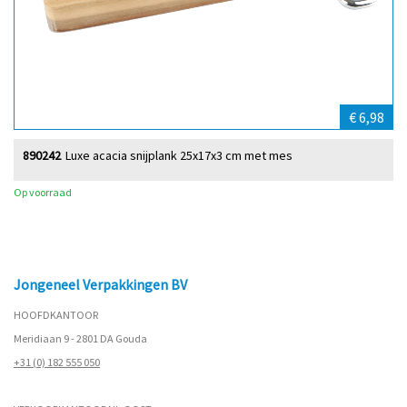
€ 6,98
890242
Luxe acacia snijplank 25x17x3 cm met mes
Op voorraad
Jongeneel Verpakkingen BV
HOOFDKANTOOR
Meridiaan 9 - 2801 DA Gouda
+31 (0) 182 555 050