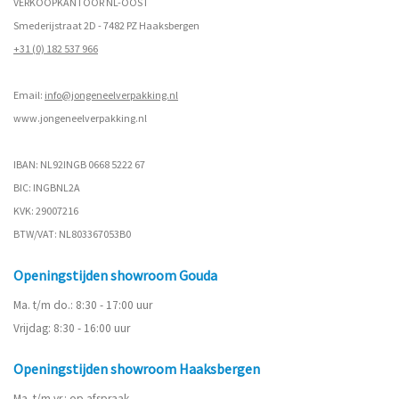
VERKOOPKANTOOR NL-OOST
Smederijstraat 2D - 7482 PZ Haaksbergen
+31 (0) 182 537 966
Email:
info@jongeneelverpakking.nl
www.
jongeneelverpakking.nl
IBAN: NL92INGB 0668 5222 67
BIC: INGBNL2A
KVK: 29007216
BTW/VAT: NL803367053B0
Openingstijden showroom Gouda
Ma. t/m do.: 8:30 - 17:00 uur
Vrijdag: 8:30 - 16:00 uur
Openingstijden showroom Haaksbergen
Ma. t/m vr.: op afspraak