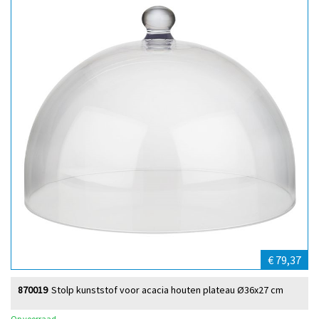
€ 79,37
870019
Stolp kunststof voor acacia houten plateau Ø36x27 cm
Op voorraad