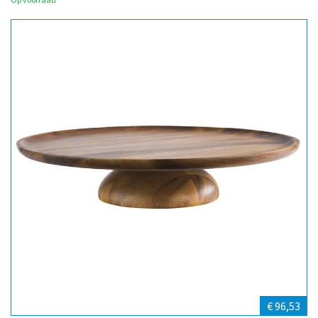
€ 96,53