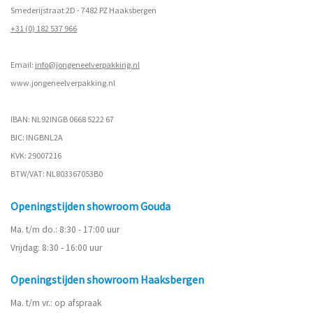
Smederijstraat 2D - 7482 PZ Haaksbergen
+31 (0) 182 537 966
Email:
info@jongeneelverpakking.nl
www.
jongeneelverpakking.nl
IBAN: NL92INGB 0668 5222 67
BIC: INGBNL2A
KVK: 29007216
BTW/VAT: NL803367053B0
Openingstijden showroom Gouda
Ma. t/m do.: 8:30 - 17:00 uur
Vrijdag: 8:30 - 16:00 uur
Openingstijden showroom Haaksbergen
Ma. t/m vr.: op afspraak