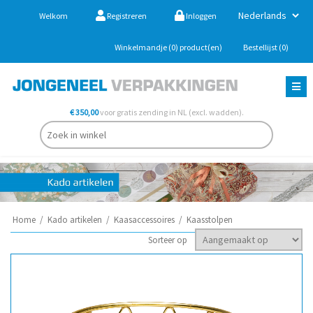
Welkom
Registreren
Inloggen
Winkelmandje
(0)
product(en)
Bestellijst
(0)
€ 350,00
voor gratis zending in NL (excl. wadden).
Home
/
Kado artikelen
/
Kaasaccessoires
/
Kaasstolpen
Sorteer op